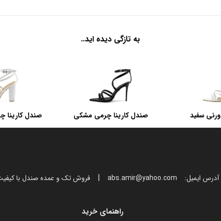
به تازگی دیده اید..
ورنی سفید
صندل کارینا چرمی مشکی
صندل کارینا چ
پ
|
آدرس ایمیل:
abs.amir@yahoo.com
فروش تک و عمده صندل با کیفی
راهنمای خرید