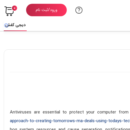
0
ورود/ثبت نام
دیجی کفش
Antiviruses are essential to protect your computer fro
approach-to-creating-tomorrows-ma-deals-using-todays-tec
hog system resources and cause separation, notificatio