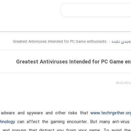
‌بندی نشده
Greatest Antiviruses Intended for PC Game enthusiasts
/
Greatest Antiviruses Intended for PC Game e
1402/03/1
m adware and spyware and other risks that
www.tech2gether.org
hnology
can affect the gaming encounter. But many ant-virus 
ns and popups that distract you from your game. To avoid the