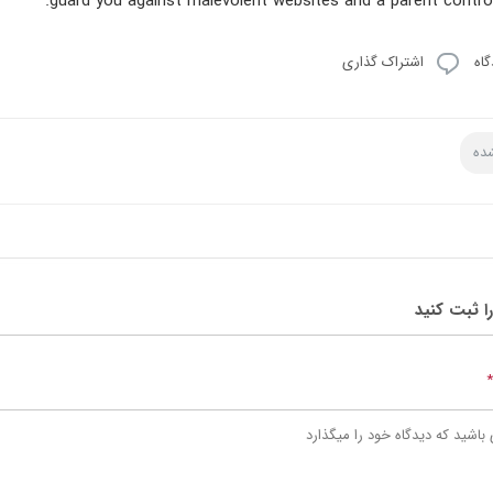
guard you against malevolent websites and a parent control 
اه
اشتراک گذاری
ده
را ثبت کنید