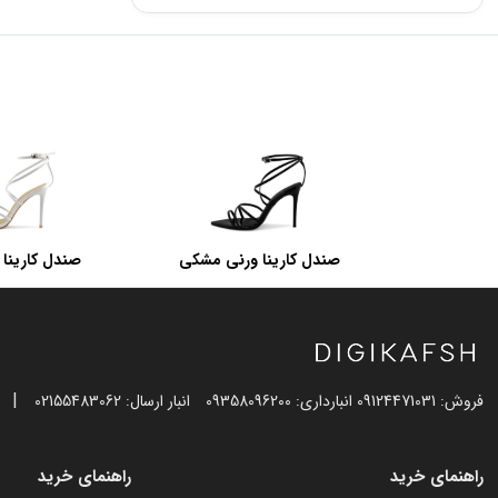
صندل کارینا ورنی مشکی
صندل کارینا 
|
فروش: 09124471031 انبارداری: 09358096200
انبار ارسال: 02155483062
راهنمای خرید
راهنمای خرید