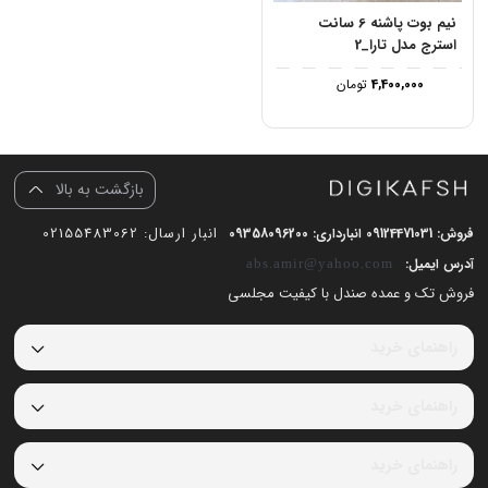
نیم بوت پاشنه 6 سانت
استرج مدل تارا_2
4,400,000
تومان
بازگشت به بالا
انبار ارسال: 02155483062
فروش: 09124471031 انبارداری: 09358096200
آدرس ایمیل:
abs.amir@yahoo.com
فروش تک و عمده صندل با کیفیت مجلسی
راهنمای خرید
راهنمای خرید
راهنمای خرید