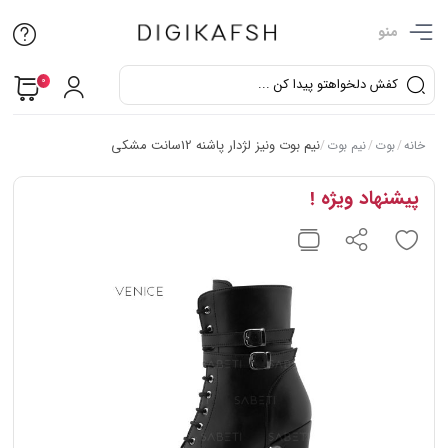
منو
0
نیم بوت ونیز لژدار پاشنه 12سانت مشکی
خانه
/
بوت
/
نیم بوت
/
پیشنهاد ویژه !