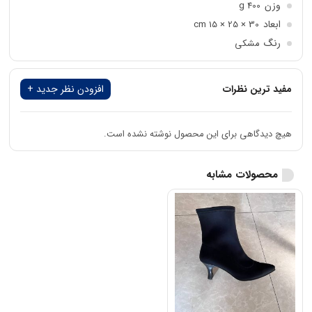
وزن
400 g
ابعاد
30 × 25 × 15 cm
رنگ
مشکی
ارتفاع پاشنه
دوازده سانت
مدل پاشنه
پهن
مفید ترین نظرات
افزودن نظر جدید +
جنس رویه
چرمی مات
جنس آستر
خز 2 لایه با فوم
هیچ دیدگاهی برای این محصول نوشته نشده است.
جنس کفی
خز دو لایه با فوم
جنس مغزی کفش
فایبر گلاس فنرلا با تکسون دو لایه, لژ
محصولات مشابه
جنس زیره
pvc
نحوه بسته شدن
زیپ
فرم قالب
نوک گرد
کشور مبدا برند
Giuseppe Zanotti – Italy
مبدا متریال
ایتالیا, ترکیه, چین
محل تولید
ایران
مورد استفاده
مهمانی
نوع ست
همه ست ها