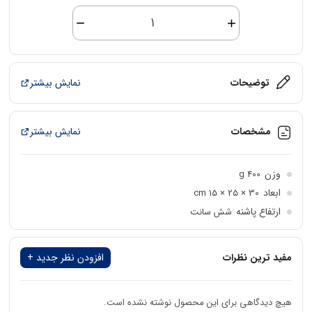
صندل
کارینا
آینه
ای
نقره
ای
توضیحات
نمایش بیشتر
6
سانت
عدد
مشخصات
نمایش بیشتر
وزن
400 g
ابعاد
30 × 25 × 15 cm
ارتفاع پاشنه
شش سانت
جنس رویه
ورنی براق
مدل پاشنه
باریک
مفید ترین نظرات
افزودن نظر جدید +
رنگ
نقره ای
جنس آستر
بدون آستر
هیچ دیدگاهی برای این محصول نوشته نشده است.
جنس کفی
گیاهی کاهش تعریق و حساسیت