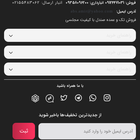
انبار ارسال: 02155483062
فروش: 09124471031 انبارداری: 09358096200
آدرس ایمیل:
abs.amir@yahoo.com
فروش تک و عمده صندل با کیفیت مجلسی
راهنمای خرید
راهنمای خرید
راهنمای خرید
با ما همراه باشید
از جدیدترین تخفیف‌ها باخبر شوید
ثبت