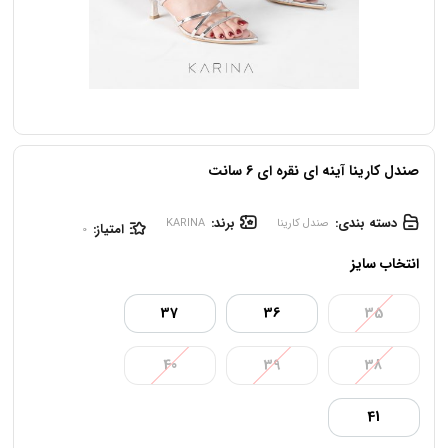
صندل کارینا آینه ای نقره ای 6 سانت
دسته بندی:
برند:
صندل کارینا
KARINA
امتیاز:
0
انتخاب سایز
37
36
35
40
39
38
41