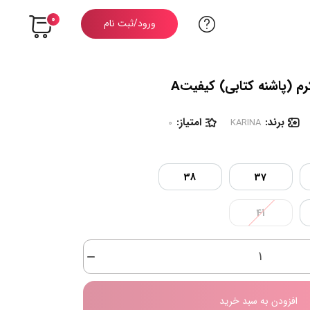
0
ورود/ثبت نام
برند:
امتیاز:
0
KARINA
38
37
41
افزودن به سبد خرید