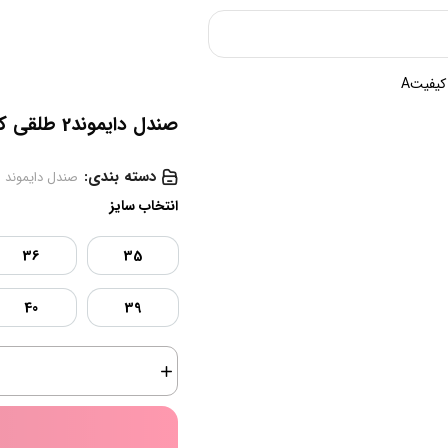
صندل دایموند2 طلقی کرم (پاشنه کتابی) کیفیتA
دسته بندی:
صندل دایموند
انتخاب سایز
36
35
40
39
صندل
دایموند2
طلقی
کرم
(پاشنه
کتابی)