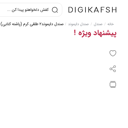
صندل دایموند2 طلقی کرم (پاشنه کتابی) کیفیتA
خانه
صندل
صندل دایموند
/
/
/
پیشنهاد ویژه !