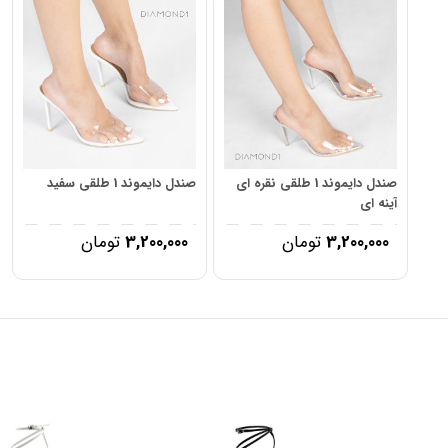
جنس زیره
نیولایت
نحوه بسته شدن
سگک
فرم قالب
نوک تیز
کشور مبدا برند
Giuseppe Zanotti – Italy
مبدا متریال
ایتالیا, ترکیه, چین
محل تولید
ایران
مورد استفاده
مهمانی
صندل دایموند 1 طلقی نقره ای
صندل دایموند 1 طلقی سفید
آینه ای
نوع ست
همه ست ها
سایر ویژگی ها
دارای پد مموری فوم
3,200,000
تومان
3,200,000
تومان